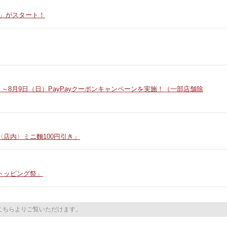
ア」がスタート！
）～8月9日（日）PayPayクーポンキャンペーンを実施！（一部店舗除
店内〉ミニ麵100円引き」
トッピング祭」
こちらよりご覧いただけます。
90円祭」