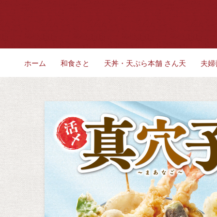
ホーム
和食さと
天丼・天ぷら本舗 さん天
夫婦