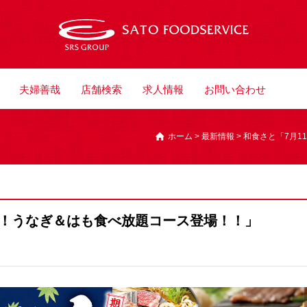
夫婦善哉
店舗検索
求人情報
お問い合わせ
ホーム
>
最新情報
>
和食さと「7月1
定！うなぎ＆はも食べ放題コース登場！！」