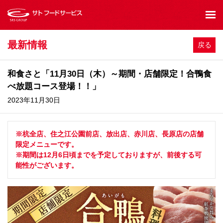
最新情報
戻る
和食さと「11月30日（木）～期間・店舗限定！合鴨食
べ放題コース登場！！」
2023年11月30日
※杭全店、住之江公園前店、放出店、赤川店、長原店の店舗
限定メニューです。
※期間は12月6日頃までを予定しておりますが、前後する可
能性がございます。