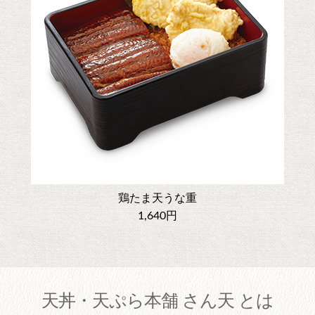
鶏たま天うな重
1,640円
天丼・天ぷら本舗 さん天 とは