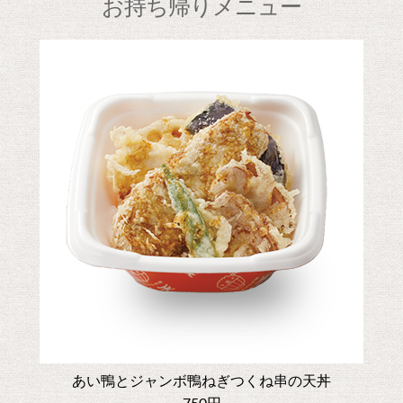
お持ち帰りメニュー
あい鴨とジャンボ鴨ねぎつくね串の天丼