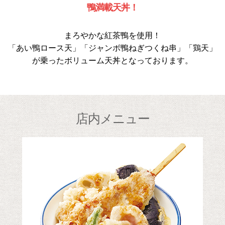
鴨満載天丼！
まろやかな紅茶鴨を使用！
「あい鴨ロース天」「ジャンボ鴨ねぎつくね串」「鶏天」
が乗ったボリューム天丼となっております。
店内メニュー