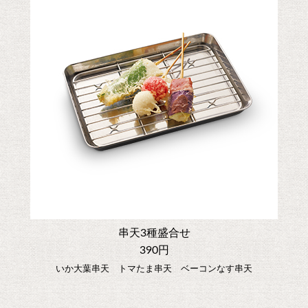
串天3種盛合せ
390円
いか大葉串天 トマたま串天 ベーコンなす串天