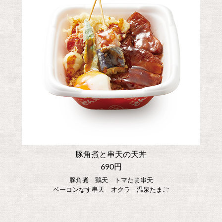
豚角煮と串天の天丼
690円
豚角煮 鶏天 トマたま串天
ベーコンなす串天 オクラ 温泉たまご