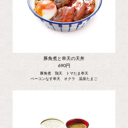
豚角煮と串天の天丼
690円
豚角煮 鶏天 トマたま串天
ベーコンなす串天 オクラ 温泉たまご