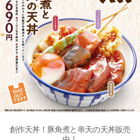
創作天丼！豚角煮と串天の天丼販売
中！