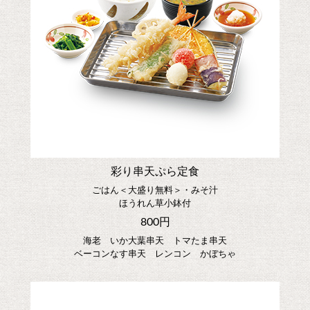
彩り串天ぷら定食
ごはん＜大盛り無料＞・みそ汁
ほうれん草小鉢付
800円
海老 いか大葉串天 トマたま串天
ベーコンなす串天 レンコン かぼちゃ